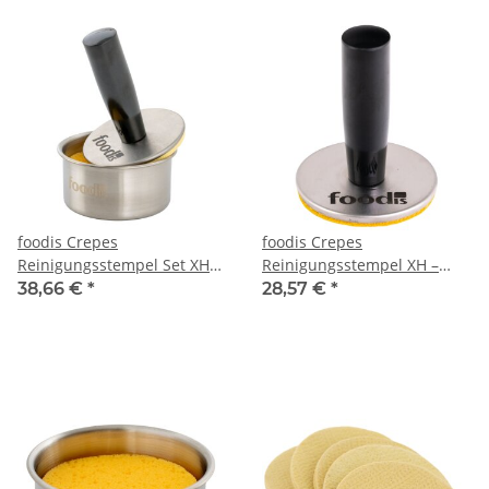
foodis Crepes
foodis Crepes
Reinigungsstempel Set XH
Reinigungsstempel XH –
Öler Set für Crepesplatten
Xtra Hard Pad für
38,66 €
*
28,57 €
*
Crepesplatten