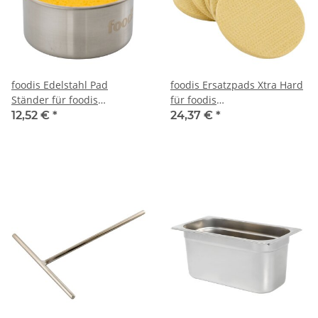
foodis Edelstahl Pad
foodis Ersatzpads Xtra Hard
Ständer für foodis
für foodis
Reinigungsstempel
Reinigungsstempel
12,52 €
*
24,37 €
*