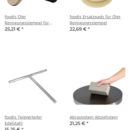
foodis Öler
foodis Ersatzpads für Öler
Reinigungsstempel für
Reinigungsstempel
Crepesgeräte
25,21 €
*
22,69 €
*
foodis Teigverteiler
Abrasivstein Abziehstein
Edelstahl
21,25 €
*
15,25 €
*