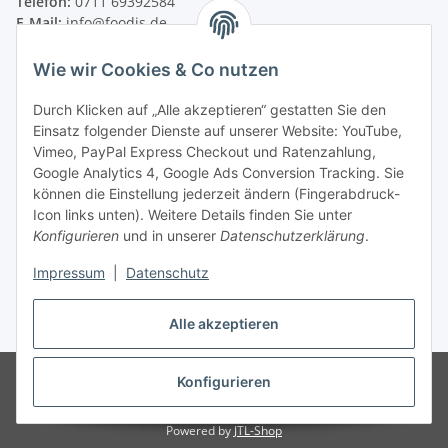
Telefon:
0711 69392584
E-Mail:
info@foodis.de
Adresse:
Wie wir Cookies & Co nutzen
Adolf-Murthum-Straße 23
70771 Leinfelden-Echterdingen
Durch Klicken auf „Alle akzeptieren“ gestatten Sie den
Deutschland
Einsatz folgender Dienste auf unserer Website: YouTube,
Vimeo, PayPal Express Checkout und Ratenzahlung,
Supportzeiten:
Google Analytics 4, Google Ads Conversion Tracking. Sie
Montag–Freitag, 08:00–17:00 Uhr
können die Einstellung jederzeit ändern (Fingerabdruck-
Icon links unten). Weitere Details finden Sie unter
Informationen
Konfigurieren
und in unserer
Datenschutzerklärung
.
Rechtliches
Impressum
|
Datenschutz
Alle akzeptieren
* Alle Preise zzgl. gesetzlicher USt., zzgl.
Versand
© 2024-2026 - Foodis GmbH
Verkauf nur an gewerbliche Abnehmer
Konfigurieren
i.s.d §14 BGB, kirchliche-, soziale Einrichtungen, Vereine und Behörden.
Alle Preise zzgl. gesetzlicher Ust.
Powered by
JTL-Shop