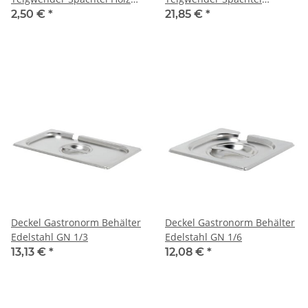
Krampouz
Krampouz
2,50 €
*
21,85 €
*
Deckel Gastronorm Behälter
Deckel Gastronorm Behälter
Edelstahl GN 1/3
Edelstahl GN 1/6
13,13 €
*
12,08 €
*