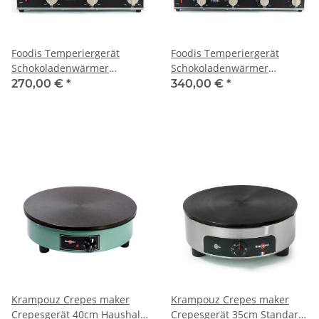
Foodis Temperiergerät
Foodis Temperiergerät
Schokoladenwärmer
Schokoladenwärmer
Saucenwärmer dreifach
Saucenwärmer vierfach
270,00 €
*
340,00 €
*
Krampouz Crepes maker
Krampouz Crepes maker
Crepesgerät 40cm Haushalt
Crepesgerät 35cm Standard