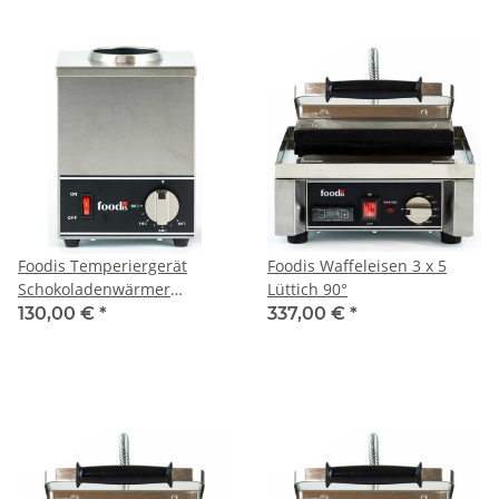
Foodis Temperiergerät
Foodis Waffeleisen 3 x 5
Schokoladenwärmer
Lüttich 90°
Saucenwärmer einfach
130,00 €
*
337,00 €
*