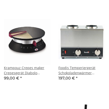
Krampouz Crepes maker
Foodis Temperiergerät
Crepesgerät Diabolo
Schokoladenwärmer
schwarz 33cm
Saucenwärmer doppelt
99,00 €
*
197,00 €
*