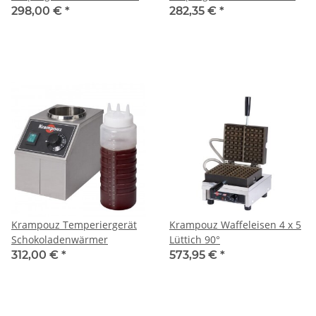
230V
Rund 230V
298,00 €
*
282,35 €
*
Krampouz Temperiergerät
Krampouz Waffeleisen 4 x 5
Schokoladenwärmer
Lüttich 90°
312,00 €
*
573,95 €
*