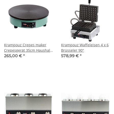
Krampouz Crepes maker
Krampouz Waffeleisen 4 x 6
Crepesgerät 35cm Haushalt
Brüsseler 90°
230V
265,00 €
*
578,99 €
*