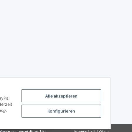
Alle akzeptieren
ayPal
derzeit
ung
.
Konfigurieren
reise zzgl. gesetzlicher Ust.
Powered by
JTL-Shop