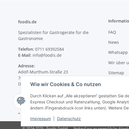
Informati
foodis.de
FAQ
Spezialisten für Gastrogeräte für die
Gastronomie
News
Telefon:
0711 69392584
Whatsapp 
E-Mail:
info@foodis.de
Wir über 
Adresse:
Adolf-Murthum-Straße 23
Sitemap
70771 Leinfelden-Echterdingen
Wie wir Cookies & Co nutzen
Deutschland
Supportzeiten:
Durch Klicken auf „Alle akzeptieren“ gestatten Sie 
Montag–Freitag, 08:00–17:00 Uhr
Express Checkout und Ratenzahlung, Google Analytic
ändern (Fingerabdruck-Icon links unten). Weitere Det
* Alle Preise zzgl. gesetzlicher USt., zzgl.
Versand
Impressum
|
Datenschutz
© 2024-2026 - Foodis GmbH
Verkauf nur an gewerbliche Abnehme