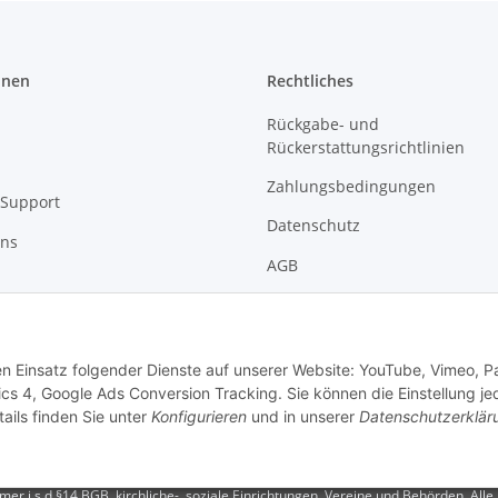
onen
Rechtliches
Rückgabe- und
Rückerstattungsrichtlinien
Zahlungsbedingungen
Support
Datenschutz
uns
AGB
Versandbedingungen
Impressum
den Einsatz folgender Dienste auf unserer Website: YouTube, Vimeo, P
s 4, Google Ads Conversion Tracking. Sie können die Einstellung je
ails finden Sie unter
Konfigurieren
und in unserer
Datenschutzerklär
r i.s.d §14 BGB, kirchliche-, soziale Einrichtungen, Vereine und Behörden. Alle P