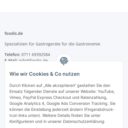
foodis.de
Spezialisten für Gastrogeräte für die Gastronomie
Telefon:
0711 69392584
E-Mail:
info@foodis.de
Adresse:
Wie wir Cookies & Co nutzen
Adolf-Murthum-Straße 23
70771 Leinfelden-Echterdingen
Durch Klicken auf „Alle akzeptieren“ gestatten Sie den
Deutschland
Einsatz folgender Dienste auf unserer Website: YouTube,
Vimeo, PayPal Express Checkout und Ratenzahlung,
Supportzeiten:
Google Analytics 4, Google Ads Conversion Tracking. Sie
Montag–Freitag, 08:00–17:00 Uhr
können die Einstellung jederzeit ändern (Fingerabdruck-
Icon links unten). Weitere Details finden Sie unter
Informationen
Konfigurieren
und in unserer
Datenschutzerklärung
.