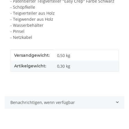
- Patentierter Teigverteiler "Easy Crep" Farbe Schwarz
- Schöpfkelle
- Teigverteiler aus Holz
- Teigwender aus Holz
- Wasserbehälter
- Pinsel
- Netzkabel
Produkteigenschaft
Wert
Versandgewicht:
0,50 kg
Artikelgewicht:
0,30
kg
Benachrichtigen, wenn verfügbar