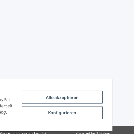
Alle akzeptieren
ayPal
derzeit
ung
.
Konfigurieren
reise zzgl. gesetzlicher Ust.
Powered by
JTL-Shop