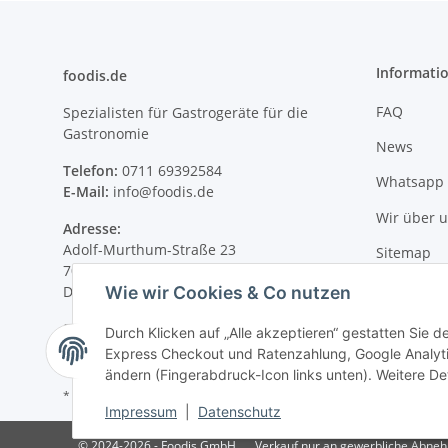
Informati
foodis.de
FAQ
Spezialisten für Gastrogeräte für die
Gastronomie
News
Telefon:
0711 69392584
Whatsapp 
E-Mail:
info@foodis.de
Wir über 
Adresse:
Adolf-Murthum-Straße 23
Sitemap
70771 Leinfelden-Echterdingen
Wie wir Cookies & Co nutzen
Deutschland
Supportzeiten:
Durch Klicken auf „Alle akzeptieren“ gestatten Sie 
Montag–Freitag, 08:00–17:00 Uhr
Express Checkout und Ratenzahlung, Google Analytic
ändern (Fingerabdruck-Icon links unten). Weitere Det
* Alle Preise zzgl. gesetzlicher USt., zzgl.
Versand
Impressum
|
Datenschutz
© 2024-2026 - Foodis GmbH
Verkauf nur an gewerbliche Abnehme