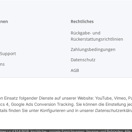
onen
Rechtliches
Rückgabe- und
Rückerstattungsrichtlinien
Zahlungsbedingungen
Support
Datenschutz
uns
AGB
Versandbedingungen
Impressum
den Einsatz folgender Dienste auf unserer Website: YouTube, Vimeo, P
s 4, Google Ads Conversion Tracking. Sie können die Einstellung je
ails finden Sie unter
Konfigurieren
und in unserer
Datenschutzerklär
r i.s.d §14 BGB, kirchliche-, soziale Einrichtungen, Vereine und Behörden. Alle P