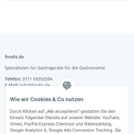
foodis.de
Spezialisten für Gastrogeräte für die Gastronomie
Telefon:
0711 69392584
E-Mail:
info@foodis.de
Adresse:
Wie wir Cookies & Co nutzen
Adolf-Murthum-Straße 23
70771 Leinfelden-Echterdingen
Durch Klicken auf „Alle akzeptieren“ gestatten Sie den
Deutschland
Einsatz folgender Dienste auf unserer Website: YouTube,
Vimeo, PayPal Express Checkout und Ratenzahlung,
Supportzeiten:
Google Analytics 4, Google Ads Conversion Tracking. Sie
Montag–Freitag, 08:00–17:00 Uhr