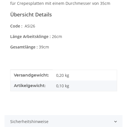
für Crepesplatten mit einem Durchmesser von 35cm
Übersicht Details
Code :
ASI26
Länge Arbeitsklinge :
26cm
Gesamtlänge :
39cm
Produkteigenschaft
Wert
Versandgewicht:
0,20 kg
Artikelgewicht:
0,10
kg
Sicherheitshinweise