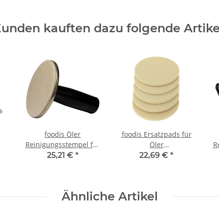
unden kauften dazu folgende Artike
r
foodis Öler
foodis Ersatzpads für
Reinigungsstempel für
Öler
R
Crepesgeräte
Reinigungsstempel
25,21 €
*
22,69 €
*
Ähnliche Artikel