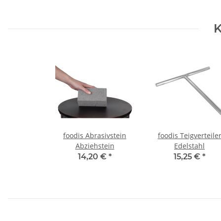
K
foodis Abrasivstein
foodis Teigverteile
Abziehstein
Edelstahl
14,20 €
*
15,25 €
*