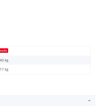
oodis
,40 kg
,17
kg