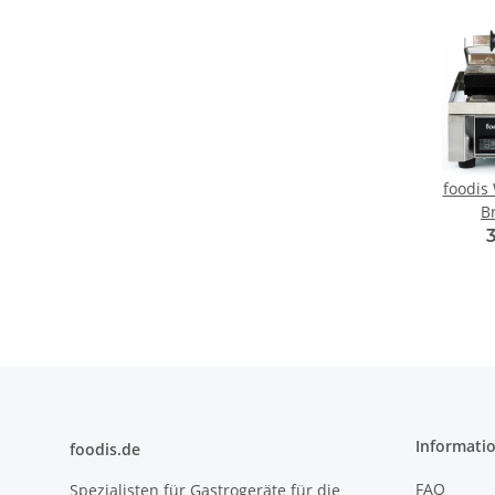
foodis 
B
Informati
foodis.de
FAQ
Spezialisten für Gastrogeräte für die