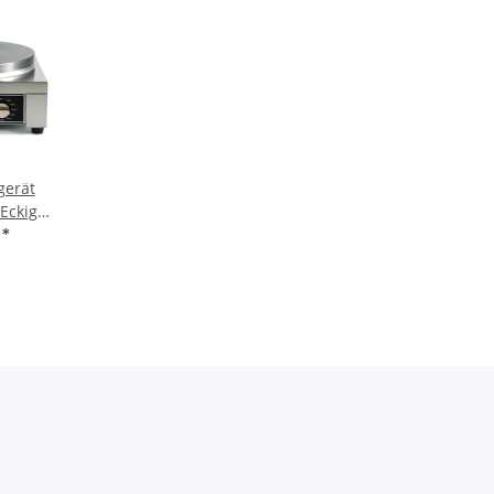
gerät
Eckig
€
*