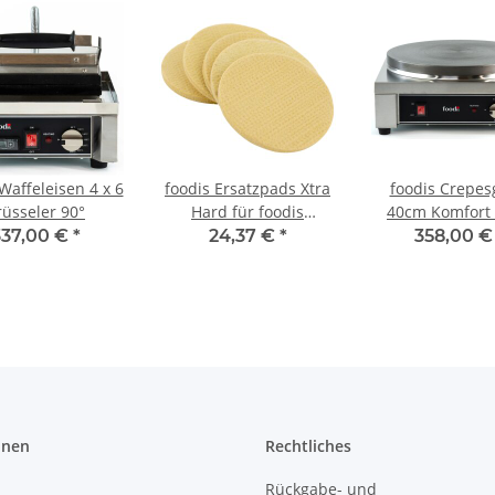
Waffeleisen 4 x 6
foodis Ersatzpads Xtra
foodis Crepes
rüsseler 90°
Hard für foodis
40cm Komfort 
Reinigungsstempel
230V
337,00 €
*
24,37 €
*
358,00 
onen
Rechtliches
Rückgabe- und