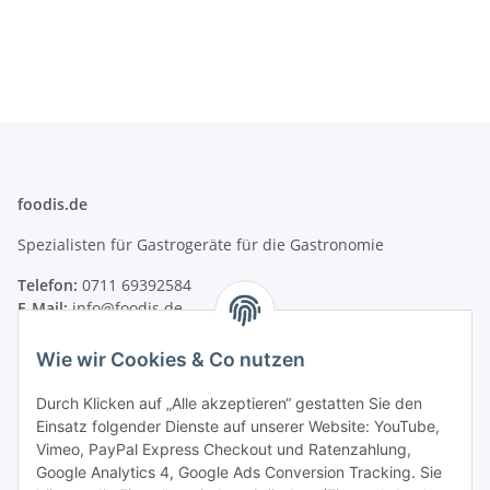
foodis.de
Spezialisten für Gastrogeräte für die Gastronomie
Telefon:
0711 69392584
E-Mail:
info@foodis.de
Adresse:
Wie wir Cookies & Co nutzen
Adolf-Murthum-Straße 23
70771 Leinfelden-Echterdingen
Durch Klicken auf „Alle akzeptieren“ gestatten Sie den
Deutschland
Einsatz folgender Dienste auf unserer Website: YouTube,
Vimeo, PayPal Express Checkout und Ratenzahlung,
Supportzeiten:
Google Analytics 4, Google Ads Conversion Tracking. Sie
Montag–Freitag, 08:00–17:00 Uhr