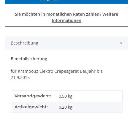
Sie möchten in monatlichen Raten zahlen?
Weitere
Informationen
Beschreibung
Bimetallsicherung
für Krampouz Elektro Crepesgerät Baujahr bis
21.9.2015
Produkteigenschaft
Wert
Versandgewicht:
0,50 kg
Artikelgewicht:
0,20
kg