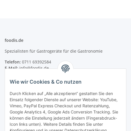
foodis.de
Spezialisten für Gastrogeräte für die Gastronomie
Telefon:
0711 69392584
E-Mail:
info@foodis.de
Adresse:
Wie wir Cookies & Co nutzen
Adolf-Murthum-Straße 23
70771 Leinfelden-Echterdingen
Durch Klicken auf „Alle akzeptieren“ gestatten Sie den
Deutschland
Einsatz folgender Dienste auf unserer Website: YouTube,
Vimeo, PayPal Express Checkout und Ratenzahlung,
Supportzeiten:
Google Analytics 4, Google Ads Conversion Tracking. Sie
Montag–Freitag, 08:00–17:00 Uhr
können die Einstellung jederzeit ändern (Fingerabdruck-
Icon links unten). Weitere Details finden Sie unter
Informationen
Konfigurieren
und in unserer
Datenschutzerklärung
.