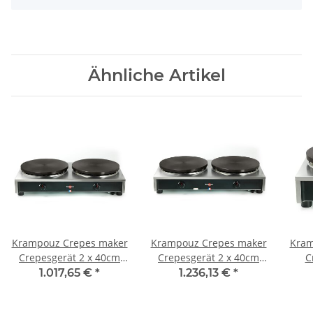
Ähnliche Artikel
Krampouz Crepes maker
Krampouz Crepes maker
Kram
Crepesgerät 2 x 40cm
Crepesgerät 2 x 40cm
C
Komfort Eckig Gas
Komfort Eckig Gas
St
1.017,65 €
*
1.236,13 €
*
manuell mit
Thermostat mit
Batteriezündung
Batteriezündung