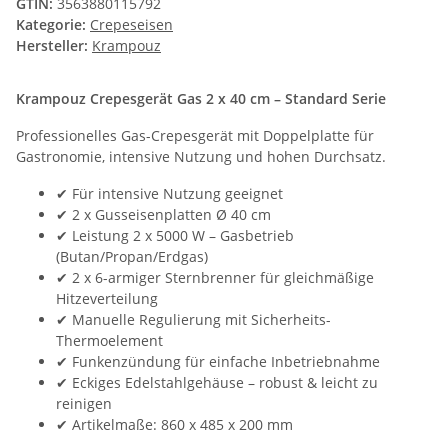
GTIN:
3563880115792
Kategorie:
Crepeseisen
Hersteller:
Krampouz
Krampouz Crepesgerät Gas 2 x 40 cm – Standard Serie
Professionelles Gas-Crepesgerät mit Doppelplatte für
Gastronomie, intensive Nutzung und hohen Durchsatz.
✔ Für intensive Nutzung geeignet
✔ 2 x Gusseisenplatten Ø 40 cm
✔ Leistung 2 x 5000 W – Gasbetrieb
(Butan/Propan/Erdgas)
✔ 2 x 6-armiger Sternbrenner für gleichmäßige
Hitzeverteilung
✔ Manuelle Regulierung mit Sicherheits-
Thermoelement
✔ Funkenzündung für einfache Inbetriebnahme
✔ Eckiges Edelstahlgehäuse – robust & leicht zu
reinigen
✔ Artikelmaße: 860 x 485 x 200 mm