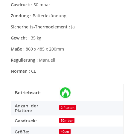
Gasdruck :
50 mbar
Zündung :
Batteriezündung
Sicherheits-Thermoelement :
Ja
Gewicht :
35 kg
Maße :
860 x 485 x 200mm
Regulierung :
Manuell
Normen :
CE
Produkteigenschaft
Wert
Betriebsart:
Anzahl der
2 Platten
Platten:
Gasdruck:
50mbar
Größe:
40cm