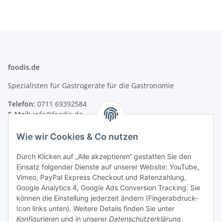
foodis.de
Spezialisten für Gastrogeräte für die Gastronomie
Telefon:
0711 69392584
E-Mail:
info@foodis.de
Adresse:
Wie wir Cookies & Co nutzen
Adolf-Murthum-Straße 23
70771 Leinfelden-Echterdingen
Durch Klicken auf „Alle akzeptieren“ gestatten Sie den
Deutschland
Einsatz folgender Dienste auf unserer Website: YouTube,
Vimeo, PayPal Express Checkout und Ratenzahlung,
Supportzeiten:
Google Analytics 4, Google Ads Conversion Tracking. Sie
Montag–Freitag, 08:00–17:00 Uhr
können die Einstellung jederzeit ändern (Fingerabdruck-
Icon links unten). Weitere Details finden Sie unter
Informationen
Konfigurieren
und in unserer
Datenschutzerklärung
.