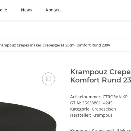
eile
News
Kontakt
rampouz Crepes maker Crepesgerät 35cm Komfort Rund 230V
Krampouz Crepe
Komfort Rund 2
Artikelnummer:
CTRO3AA-KR
GTIN:
3563880114245
Kategorie:
Crepeseisen
Hersteller:
Krampouz
Krampouz Crepesgerät Elektro