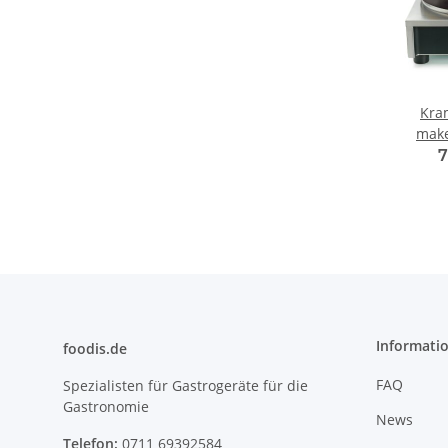
Kra
make
35cm
7
Informati
foodis.de
FAQ
Spezialisten für Gastrogeräte für die
Gastronomie
News
Telefon:
0711 69392584