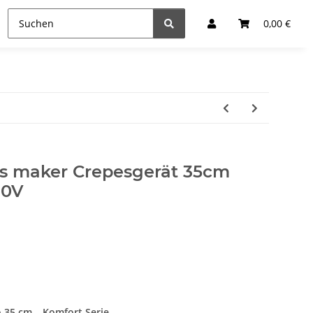
0,00 €
s maker Crepesgerät 35cm
30V
 35 cm – Komfort Serie