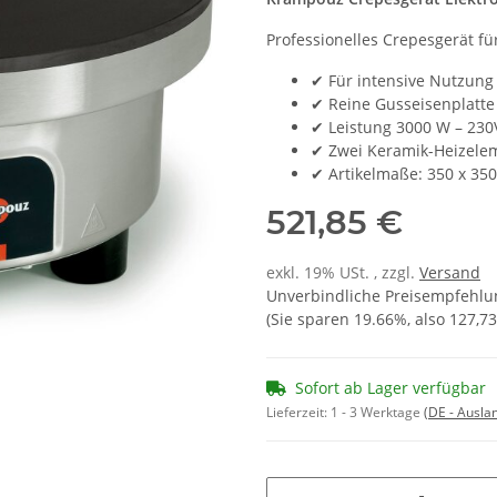
Professionelles Crepesgerät f
✔ Für intensive Nutzung
✔ Reine Gusseisenplatte
✔ Leistung 3000 W – 230
✔ Zwei Keramik-Heizelem
✔ Artikelmaße: 350 x 35
521,85 €
exkl. 19% USt. , zzgl.
Versand
Unverbindliche Preisempfehlun
(Sie sparen
19.66%
, also
127,73
Sofort ab Lager verfügbar
Lieferzeit:
1 - 3 Werktage
(DE - Ausla