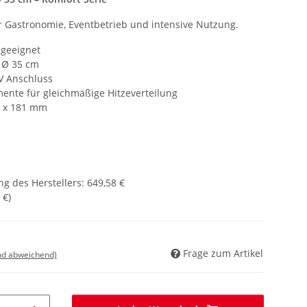
ür Gastronomie, Eventbetrieb und intensive Nutzung.
 geeignet
 Ø 35 cm
V Anschluss
ente für gleichmäßige Hitzeverteilung
0 x 181 mm
g des Herstellers
:
649,58 €
 €
)
Frage zum Artikel
nd abweichend)