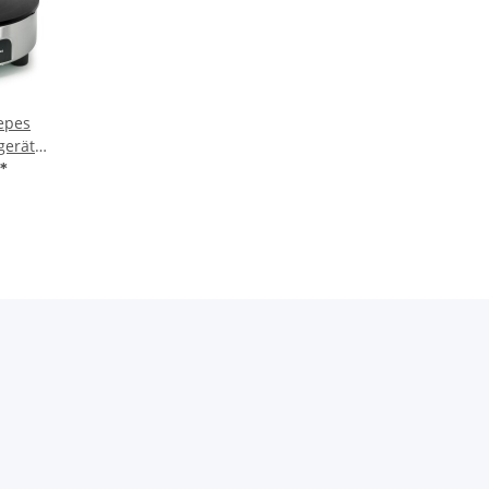
epes
gerät
 Rund
*