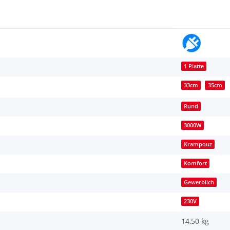
1 Platte
33cm
35cm
Rund
3000W
Krampouz
Komfort
Gewerblich
230V
14,50 kg