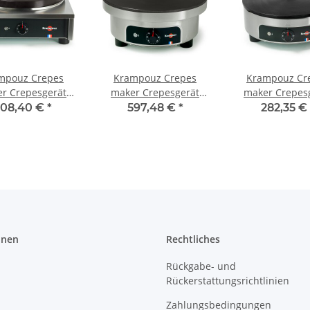
mpouz Crepes
Krampouz Crepes
Krampouz Cr
r Crepesgerät
maker Crepesgerät
maker Crepes
 Komfort Eckig
40cm Komfort Rund
35cm Standard
08,40 €
*
597,48 €
*
282,35 €
230V
230V
230V
onen
Rechtliches
Rückgabe- und
Rückerstattungsrichtlinien
Zahlungsbedingungen