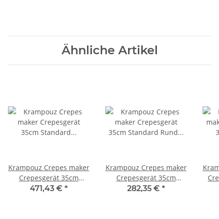
Ähnliche Artikel
Krampouz Crepes maker
Krampouz Crepes maker
Kram
Crepesgerät 35cm
Crepesgerät 35cm
Cre
Standard Eckig 230V
Standard Rund 230V
St
471,43 €
*
282,35 €
*