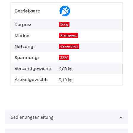
Produkteigenschaft
Wert
Betriebsart:
Korpus:
Eckig
Marke:
Krampouz
Nutzung:
Gewerblich
Spannung:
230V
Versandgewicht:
6,00 kg
Artikelgewicht:
5,10
kg
Bedienungsanleitung