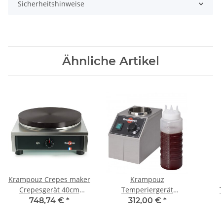
Sicherheitshinweise
Ähnliche Artikel
Krampouz Crepes maker
Krampouz
Crepesgerät 40cm
Temperiergerät
Komfort Eckig 230V
Schokoladenwärmer
Sc
748,74 €
*
312,00 €
*