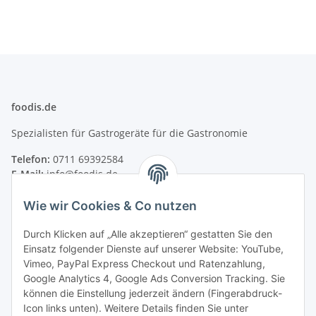
foodis.de
Spezialisten für Gastrogeräte für die Gastronomie
Telefon:
0711 69392584
E-Mail:
info@foodis.de
Adresse:
Wie wir Cookies & Co nutzen
Adolf-Murthum-Straße 23
70771 Leinfelden-Echterdingen
Durch Klicken auf „Alle akzeptieren“ gestatten Sie den
Deutschland
Einsatz folgender Dienste auf unserer Website: YouTube,
Vimeo, PayPal Express Checkout und Ratenzahlung,
Supportzeiten:
Google Analytics 4, Google Ads Conversion Tracking. Sie
Montag–Freitag, 08:00–17:00 Uhr
können die Einstellung jederzeit ändern (Fingerabdruck-
Icon links unten). Weitere Details finden Sie unter
Informationen