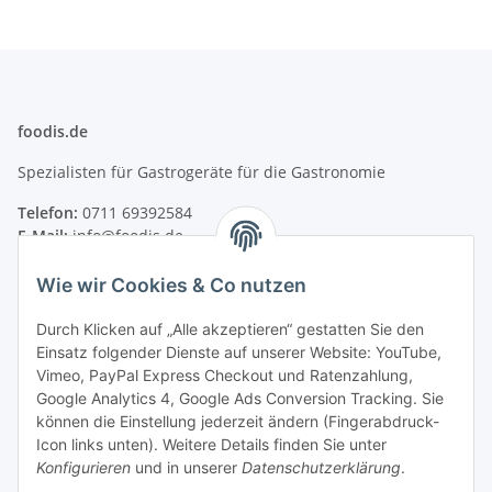
foodis.de
Spezialisten für Gastrogeräte für die Gastronomie
Telefon:
0711 69392584
E-Mail:
info@foodis.de
Adresse:
Wie wir Cookies & Co nutzen
Adolf-Murthum-Straße 23
70771 Leinfelden-Echterdingen
Durch Klicken auf „Alle akzeptieren“ gestatten Sie den
Deutschland
Einsatz folgender Dienste auf unserer Website: YouTube,
Vimeo, PayPal Express Checkout und Ratenzahlung,
Supportzeiten:
Google Analytics 4, Google Ads Conversion Tracking. Sie
Montag–Freitag, 08:00–17:00 Uhr
können die Einstellung jederzeit ändern (Fingerabdruck-
Icon links unten). Weitere Details finden Sie unter
Informationen
Konfigurieren
und in unserer
Datenschutzerklärung
.