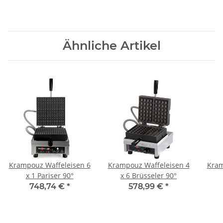
Ähnliche Artikel
Krampouz Waffeleisen 6
Krampouz Waffeleisen 4
Kram
x 1 Pariser 90°
x 6 Brüsseler 90°
748,74 €
*
578,99 €
*