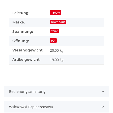
Produkteigenschaft
Wert
Leistung:
1800W
Marke:
Krampouz
Spannung:
230V
Öffnung:
90°
Versandgewicht:
20,00 kg
Artikelgewicht:
19,00
kg
Bedienungsanleitung
Wskazówki Bzpieczeństwa