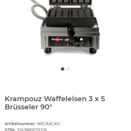
Krampouz Waffeleisen 3 x 5
Brüsseler 90°
Artikelnummer:
WECAACAO
GTIN:
3563880070336