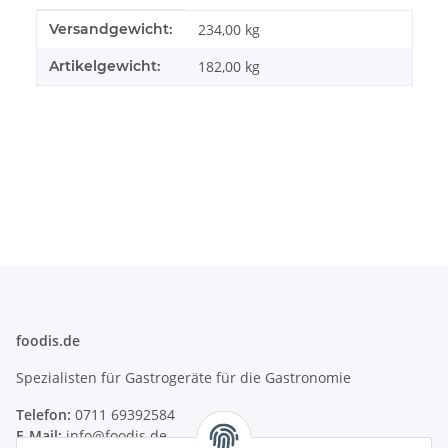
Produkteigenschaft
Wert
Versandgewicht:
234,00 kg
Artikelgewicht:
182,00
kg
foodis.de
Spezialisten für Gastrogeräte für die Gastronomie
Telefon:
0711 69392584
E-Mail:
info@foodis.de