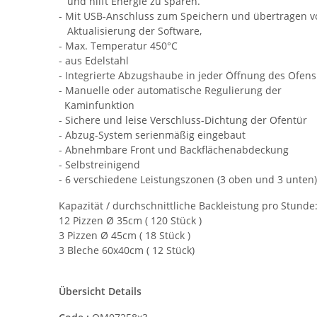
und hilft Energie zu sparen.
- Mit USB-Anschluss zum Speichern und übertragen 
Aktualisierung der Software,
- Max. Temperatur 450°C
- aus Edelstahl
- Integrierte Abzugshaube in jeder Öffnung des Ofens
- Manuelle oder automatische Regulierung der
Kaminfunktion
- Sichere und leise Verschluss-Dichtung der Ofentür
- Abzug-System serienmäßig eingebaut
- Abnehmbare Front und Backflächenabdeckung
- Selbstreinigend
- 6 verschiedene Leistungszonen (3 oben und 3 unten)
Kapazität / durchschnittliche Backleistung pro Stunde
12 Pizzen Ø 35cm ( 120 Stück )
3 Pizzen Ø 45cm ( 18 Stück )
3 Bleche 60x40cm ( 12 Stück)
Übersicht Details