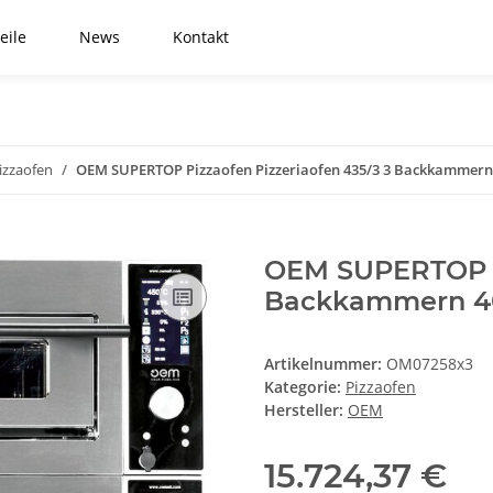
eile
News
Kontakt
izzaofen
OEM SUPERTOP Pizzaofen Pizzeriaofen 435/3 3 Backkammern 
OEM SUPERTOP Pi
Backkammern 40
Artikelnummer:
OM07258x3
Kategorie:
Pizzaofen
Hersteller:
OEM
15.724,37 €