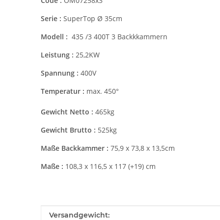
Code :
OM07258x3
Serie :
SuperTop Ø 35cm
Modell :
435 /3 400T 3 Backkkammern
Leistung :
25,2KW
Spannung :
400V
Temperatur :
max. 450°
Gewicht Netto :
465kg
Gewicht Brutto :
525kg
Maße Backkammer :
75,9 x 73,8 x 13,5cm
Maße :
108,3 x 116,5 x 117 (+19) cm
Produkteigenschaft
Wert
Versandgewicht: