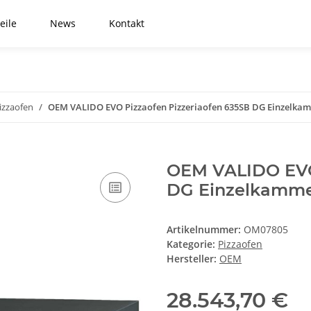
eile
News
Kontakt
izzaofen
OEM VALIDO EVO Pizzaofen Pizzeriaofen 635SB DG Einzelkam
OEM VALIDO EVO 
DG Einzelkammer
Artikelnummer:
OM07805
Kategorie:
Pizzaofen
Hersteller:
OEM
28.543,70 €