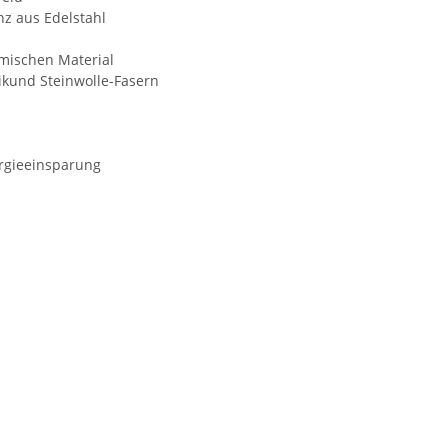
nz aus Edelstahl
mischen Material
und Steinwolle-Fasern
ergieeinsparung