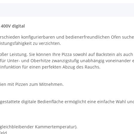
400V digital
, verschieden konfigurierbaren und bedienerfreundlichen Ofen such
stungsfähigkeit zu verzichten.
ßer Leistung. Sie können Ihre Pizza sowohl auf Backstein als auch 
 für Unter- und Oberhitze zwanzigstufig unabhängig voneinander e
infunktion für einen perfekten Abzug des Rauchs.
zerien mit Pizzen zum Mitnehmen.
estattete digitale Bedienfläche ermöglicht eine einfache Wahl und
 gleichbleibender Kammertemperatur).
feld