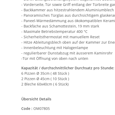
- Vorderseite, Tür sowie Griff entlang der Türbreite ga
- Backkammer aus hitzestrahlendem Aluminiumblech
- Panoramisches Türglas aus durchsichtigem glaskera
- Paneel-Wärmedämmung aus ökokompatiblen Keramik
- Backfäche aus Schamottestein, 19 mm stark
- Maximale Betriebstemperatur 400 °C
- Sicherheitsthermostat mit manuellem Reset
- Hitze Ableitungsblech oben auf der Kammer zur En
- Innenbeleuchtung mit Halogenlampe
- regulierbarer Dunstabzug mit äusserem Kaminrohr
-Tür mit Öffnung von oben nach unten
Kapazität / durchschnittlicher Durchsatz pro Stunde:
6 Pizzen Ø 35cm ( 48 Stück )
2 Pizzen Ø 45cm ( 10 Stück )
2 Bleche 60x40cm ( 6 Stück)
Übersicht Details
Code :
OM07805