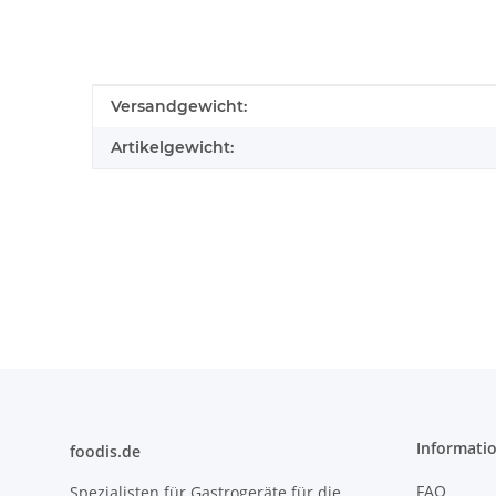
Produkteigenschaft
Wert
Versandgewicht:
Artikelgewicht:
Informati
foodis.de
FAQ
Spezialisten für Gastrogeräte für die