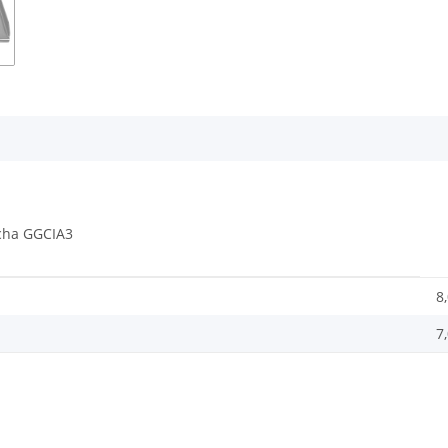
cha GGCIA3
8
7