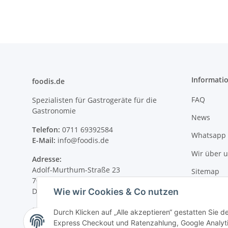
Informati
foodis.de
FAQ
Spezialisten für Gastrogeräte für die
Gastronomie
News
Telefon:
0711 69392584
Whatsapp 
E-Mail:
info@foodis.de
Wir über 
Adresse:
Adolf-Murthum-Straße 23
Sitemap
70771 Leinfelden-Echterdingen
Wie wir Cookies & Co nutzen
Deutschland
Supportzeiten:
Durch Klicken auf „Alle akzeptieren“ gestatten Sie 
Montag–Freitag, 08:00–17:00 Uhr
Express Checkout und Ratenzahlung, Google Analytic