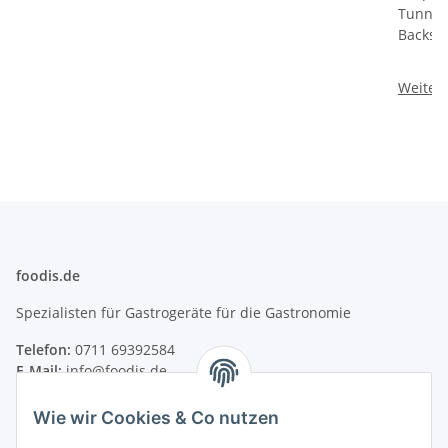
Tunnelö
Backsyst
Weiter
foodis.de
Spezialisten für Gastrogeräte für die Gastronomie
Telefon:
0711 69392584
E-Mail:
info@foodis.de
Adresse:
Wie wir Cookies & Co nutzen
Adolf-Murthum-Straße 23