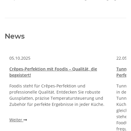
News
05.10.2025
22.05.
Crêpes-Perfektion mit Foodis – Qualität, die
Tunnel
begeistert!
Perfekt
Foodis steht für Crêpes-Perfektion und
Tunnelo
professionelle Qualität. Entdecken Sie robuste
in der 
Gussplatten, präzise Temperatursteuerung und
Tunnelö
Zubehör für perfekte Ergebnisse in jeder Küche.
Küchen 
gleich
stehen
Weiter
Foodtru
frequen