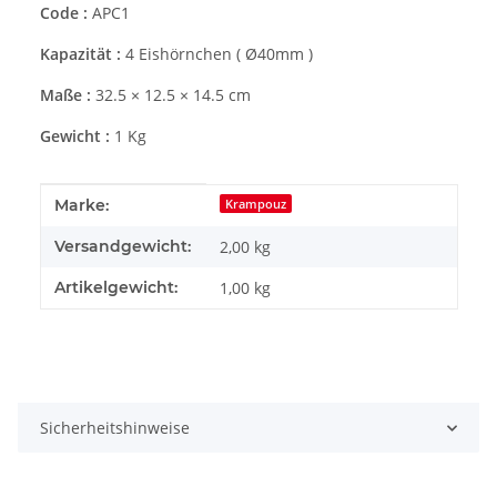
Code :
APC1
Kapazität :
4 Eishörnchen ( Ø40mm )
Maße :
32.5 × 12.5 × 14.5 cm
Gewicht :
1 Kg
Produkteigenschaft
Wert
Marke:
Krampouz
Versandgewicht:
2,00 kg
Artikelgewicht:
1,00
kg
Sicherheitshinweise