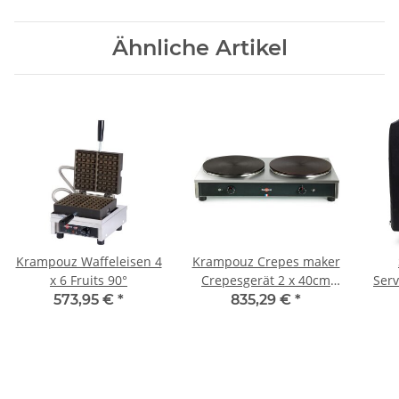
Ähnliche Artikel
Krampouz Waffeleisen 4
Krampouz Crepes maker
x 6 Fruits 90°
Crepesgerät 2 x 40cm
Serv
Standard Eckig 230V
Com
573,95 €
*
835,29 €
*
zu