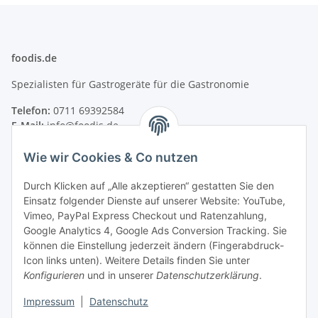
foodis.de
Spezialisten für Gastrogeräte für die Gastronomie
Telefon:
0711 69392584
E-Mail:
info@foodis.de
Adresse:
Wie wir Cookies & Co nutzen
Adolf-Murthum-Straße 23
70771 Leinfelden-Echterdingen
Durch Klicken auf „Alle akzeptieren“ gestatten Sie den
Deutschland
Einsatz folgender Dienste auf unserer Website: YouTube,
Vimeo, PayPal Express Checkout und Ratenzahlung,
Supportzeiten:
Google Analytics 4, Google Ads Conversion Tracking. Sie
Montag–Freitag, 08:00–17:00 Uhr
können die Einstellung jederzeit ändern (Fingerabdruck-
Icon links unten). Weitere Details finden Sie unter
Informationen
Konfigurieren
und in unserer
Datenschutzerklärung
.
Impressum
|
Datenschutz
Rechtliches