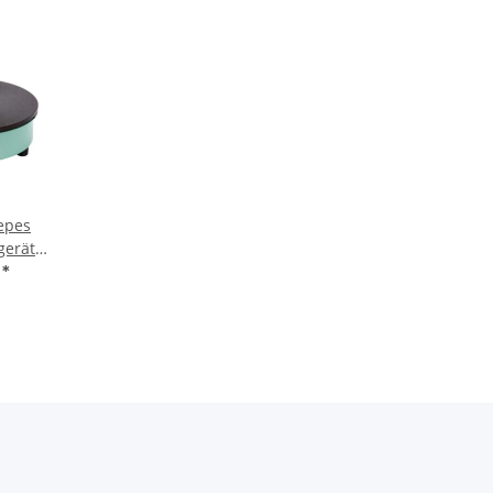
epes
gerät
 230V
€
*