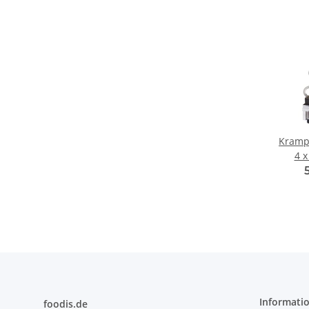
Kramp
4 x
Informati
foodis.de