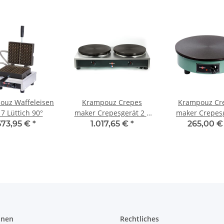
ouz Waffeleisen
Krampouz Crepes
Krampouz Cr
 7 Lüttich 90°
maker Crepesgerät 2 x
maker Crepes
40cm Komfort Eckig
35cm Haushalt
573,95 €
*
1.017,65 €
*
265,00 
Gas manuell mit
Batteriezündung
onen
Rechtliches