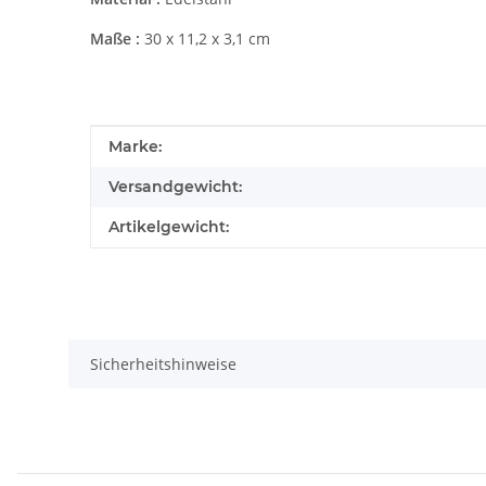
Maße :
30 x 11,2 x 3,1 cm
Produkteigenschaft
Wert
Marke:
Versandgewicht:
Artikelgewicht:
Sicherheitshinweise