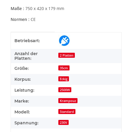
Maße :
750 x 420 x 179 mm
Normen :
CE
Produkteigenschaft
Wert
Betriebsart:
Anzahl der
2 Platten
Platten:
Größe:
35cm
Korpus:
Eckig
Leistung:
2500W
Marke:
Krampouz
Modell:
Standard
Spannung:
230V