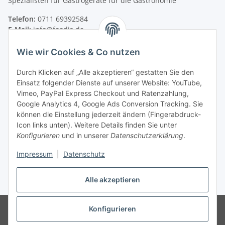
Spezialisten für Gastrogeräte für die Gastronomie
Telefon:
0711 69392584
E-Mail:
info@foodis.de
Adresse:
Wie wir Cookies & Co nutzen
Adolf-Murthum-Straße 23
70771 Leinfelden-Echterdingen
Durch Klicken auf „Alle akzeptieren“ gestatten Sie den
Deutschland
Einsatz folgender Dienste auf unserer Website: YouTube,
Vimeo, PayPal Express Checkout und Ratenzahlung,
Supportzeiten:
Google Analytics 4, Google Ads Conversion Tracking. Sie
Montag–Freitag, 08:00–17:00 Uhr
können die Einstellung jederzeit ändern (Fingerabdruck-
Icon links unten). Weitere Details finden Sie unter
Informationen
Konfigurieren
und in unserer
Datenschutzerklärung
.
Impressum
|
Datenschutz
Rechtliches
Alle akzeptieren
* Alle Preise zzgl. gesetzlicher USt., zzgl.
Versand
© 2024-2026 - Foodis GmbH
Verkauf nur an gewerbliche Abnehmer
Konfigurieren
i.s.d §14 BGB, kirchliche-, soziale Einrichtungen, Vereine und Behörden.