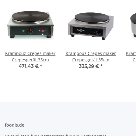
Krampouz Crepes maker
Krampouz Crepes maker
Kram
Crepesgerät 35cm
Crepesgerät 35cm
C
Standard Eckig 230V
Standard Eckig 230V
St
471,43 €
*
335,29 €
*
foodis.de