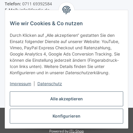
Telefon:
0711 69392584
E-Mail:
info@foodis.de
Adresse:
Wie wir Cookies & Co nutzen
Adolf-Murthum-Straße 23
70771 Leinfelden-Echterdingen
Durch Klicken auf „Alle akzeptieren“ gestatten Sie den
Deutschland
Einsatz folgender Dienste auf unserer Website: YouTube,
Vimeo, PayPal Express Checkout und Ratenzahlung,
Supportzeiten:
Google Analytics 4, Google Ads Conversion Tracking. Sie
Montag–Freitag, 08:00–17:00 Uhr
können die Einstellung jederzeit ändern (Fingerabdruck-
Icon links unten). Weitere Details finden Sie unter
Informationen
Konfigurieren
und in unserer
Datenschutzerklärung
.
Impressum
|
Datenschutz
Rechtliches
Alle akzeptieren
* Alle Preise zzgl. gesetzlicher USt., zzgl.
Versand
© 2024-2026 - Foodis GmbH
Verkauf nur an gewerbliche Abnehmer
Konfigurieren
i.s.d §14 BGB, kirchliche-, soziale Einrichtungen, Vereine und Behörden.
Alle Preise zzgl. gesetzlicher Ust.
Powered by
JTL-Shop