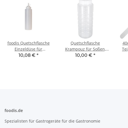
foodis Quetschflasche
Quetschflasche
40
Einzeldüse für
Krampouz für Soßen,
Te
Schokowärmer, Soßen,
Soßenwärmer,
10,08 €
*
10,00 €
*
Soßenwärmer
Schokowärmer
foodis.de
Spezialisten für Gastrogeräte für die Gastronomie